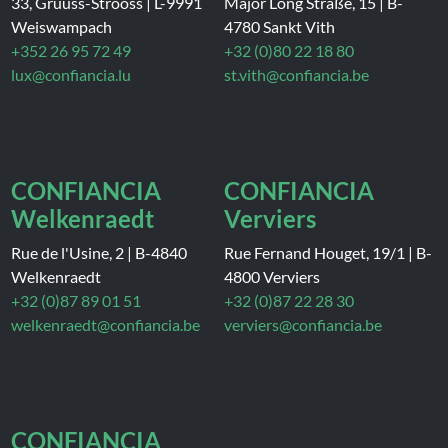
33, Gruuss-Strooss
|
L-9991
Major Long Straße, 15
|
B-
Weiswampach
4780 Sankt Vith
+352 26 95 72 49
+32 (0)80 22 18 80
lux@confiancia.lu
st.vith@confiancia.be
CONFIANCIA
CONFIANCIA
Welkenraedt
Verviers
Rue de l'Usine, 2
|
B-4840
Rue Fernand Houget, 19/1
|
B-
Welkenraedt
4800 Verviers
+32 (0)87 89 01 51
+32 (0)87 22 28 30
welkenraedt@confiancia.be
verviers@confiancia.be
CONFIANCIA