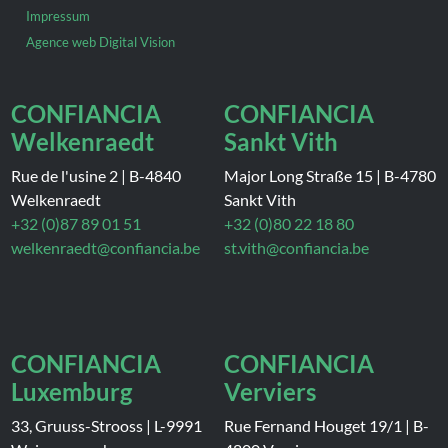
Impressum
Agence web Digital Vision
CONFIANCIA
CONFIANCIA
Welkenraedt
Sankt Vith
Rue de l'usine 2
|
B-4840
Major Long Straße 15
|
B-4780
Welkenraedt
Sankt Vith
+32 (0)87 89 01 51
+32 (0)80 22 18 80
welkenraedt@confiancia.be
st.vith@confiancia.be
CONFIANCIA
CONFIANCIA
Luxemburg
Verviers
33, Gruuss-Strooss
|
L-9991
Rue Fernand Houget 19/1
|
B-