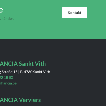
e
Kontakt
euhänder.
ANCIA Sankt Vith
g Straße 15
|
B-4780 Sankt Vith
22 18 80
nfiancia.be
ANCIA Verviers