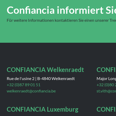
Confiancia informiert Si
Für weitere Informationen kontaktieren Sie einen unserer Tr
CONFIANCIA Welkenraedt
CONFI
Rue de l'usine 2
|
B-4840 Welkenraedt
Major Lon
+32 (0)87 89 01 51
+32 (0)80 
welkenraedt@confiancia.be
st.vith@co
CONFIANCIA Luxemburg
CONFI