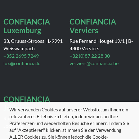
CONFIANCIA
CONFIANCIA
Luxemburg
Verviers
33, Gruuss-Strooss
|
L-9991
Rue Fernand Houget 19/1
|
B-
Weiswampach
4800 Verviers
+352 2695 7249
+32 (0)87 22 28 30
lux@confiancia.lu
verviers@confiancia.be
CONFIANCIA
Jodoigne
Wir verwenden Cookies auf unserer Website, um Ihnen ein
relevanteres Erlebnis zu bieten, indem wir uns an Ihre
Rue de Piétrain 7F
|
B-1370
Präferenzen und wiederholten Besuche erinnern. Indem Sie
Jodoigne
auf "Akzeptieren" klicken, stimmen Sie der Verwendung
+32 (0)10 81 19 97
ALLER Cookies zu. Sie können jedoch die Cookie-