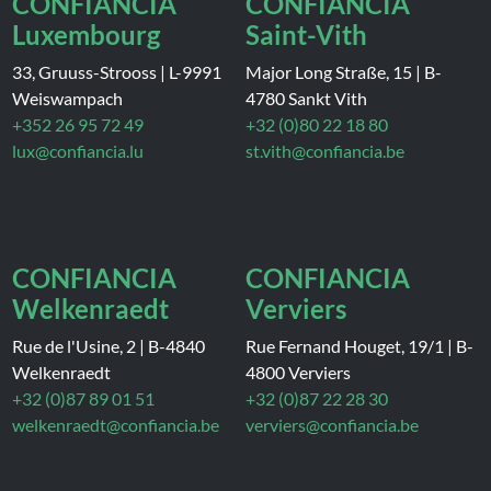
CONFIANCIA
CONFIANCIA
Luxembourg
Saint-Vith
33, Gruuss-Strooss
|
L-9991
Major Long Straße, 15
|
B-
Weiswampach
4780 Sankt Vith
+352 26 95 72 49
+32 (0)80 22 18 80
lux@confiancia.lu
st.vith@confiancia.be
CONFIANCIA
CONFIANCIA
Welkenraedt
Verviers
Rue de l'Usine, 2
|
B-4840
Rue Fernand Houget, 19/1
|
B-
Welkenraedt
4800 Verviers
+32 (0)87 89 01 51
+32 (0)87 22 28 30
welkenraedt@confiancia.be
verviers@confiancia.be