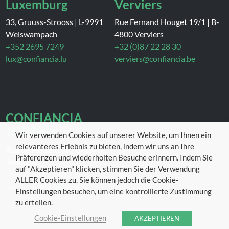
Luxemburg
Verviers
33, Gruuss-Strooss
|
L-9991
Rue Fernand Houget 19/1
|
B-
Weiswampach
4800 Verviers
+352 2695 7249
+32 (0)87 22 28 30
lux@confiancia.lu
verviers@confiancia.be
CONFIANCIA
Jodoigne
Wir verwenden Cookies auf unserer Website, um Ihnen ein
relevanteres Erlebnis zu bieten, indem wir uns an Ihre
Rue de Piétrain 7F
|
B-1370
Präferenzen und wiederholten Besuche erinnern. Indem Sie
Jodoigne
auf "Akzeptieren" klicken, stimmen Sie der Verwendung
+32 (0)10 81 19 97
ALLER Cookies zu. Sie können jedoch die Cookie-
jodoigne@confiancia.be
Einstellungen besuchen, um eine kontrollierte Zustimmung
zu erteilen.
Cookie-Einstellungen
AKZEPTIEREN