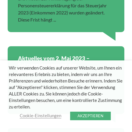
Personensteuererklärung für das Steuerjahr
2023 (Einkommen 2022) wurden geändert.
Diese Frist hängt ...
Aktuelles vom 2. Mai 2023 –
Satzungsanpassung der
Wir verwenden Cookies auf unserer Website, um Ihnen ein
Gesellschaften
relevanteres Erlebnis zu bieten, indem wir uns an Ihre
Das neue Gesetzbuch für Gesellschaften und
Präferenzen und wiederholten Besuche erinnern. Indem Sie
Vereine (CSA) trat am 1. Mai 2019 in Kraft.
auf "Akzeptieren" klicken, stimmen Sie der Verwendung
ALLER Cookies zu. Sie können jedoch die Cookie-
Bisher galt die Regelung zwingend bei
Einstellungen besuchen, um eine kontrollierte Zustimmung
Neugründungen, hatte...
zu erteilen.
Cookie-Einstellungen
AKZEPTIEREN