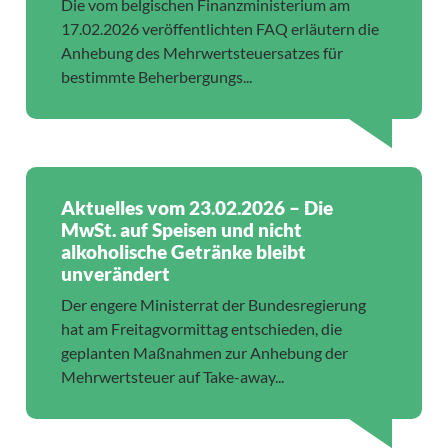
Die vom belgischen Finanzministerium am
17.02.2026 veröffentlichten FAQ erläutern die
Anhebung des Mehrwertsteuersatzes für
bestimmte Beherbergungs...
Aktuelles vom 23.02.2026 – Die
MwSt. auf Speisen und nicht
alkoholische Getränke bleibt
unverändert
Der engere Ministerrat der Bundesregierung
hat am Freitagvormittag entschieden, die
geplanten Maßnahmen zur Anhebung der
Mehrwertsteuer auf Take-away...