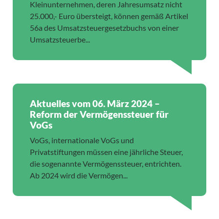
Kleinunternehmen, deren Jahresumsatz nicht
25.000,- Euro übersteigt, können gemäß Artikel
56a des Umsatzsteuergesetzbuchs von einer
Umsatzsteuerbe...
Aktuelles vom 06. März 2024 –
Reform der Vermögenssteuer für
VoGs
VoGs, internationale VoGs und
Privatstiftungen müssen eine jährliche Steuer,
die sogenannte Vermögenssteuer, entrichten.
Ab 2024 wird die Vermögen...