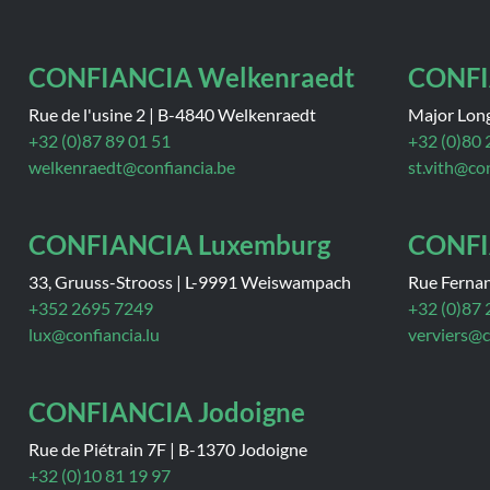
CONFIANCIA Welkenraedt
CONFI
Rue de l'usine 2
|
B-4840 Welkenraedt
Major Lon
+32 (0)87 89 01 51
+32 (0)80 
welkenraedt@confiancia.be
st.vith@co
CONFIANCIA Luxemburg
CONFI
33, Gruuss-Strooss
|
L-9991 Weiswampach
Rue Ferna
+352 2695 7249
+32 (0)87 
lux@confiancia.lu
verviers@c
CONFIANCIA Jodoigne
Rue de Piétrain 7F
|
B-1370 Jodoigne
+32 (0)10 81 19 97