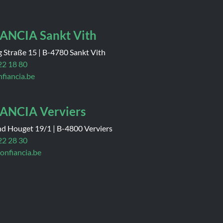
ANCIA Sankt Vith
g Straße 15
|
B-4780 Sankt Vith
22 18 80
nfiancia.be
ANCIA Verviers
nd Houget 19/1
|
B-4800 Verviers
22 28 30
onfiancia.be