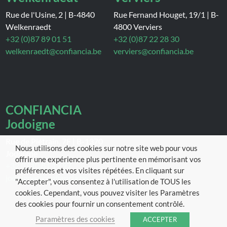
Rue de l'Usine, 2
|
B-4840
Rue Fernand Houget, 19/1
|
B-
Welkenraedt
4800 Verviers
+32 (0)87 89 01 51
+32 (0)87 22 28 30
welkenraedt@confiancia.be
verviers@confiancia.be
CONFIANCIA
Jodoigne
Rue de Piétrain, 7F
|
B-1370
Nous utilisons des cookies sur notre site web pour vous
Jodoigne
offrir une expérience plus pertinente en mémorisant vos
+32 (0)10 81 19 97
préférences et vos visites répétées. En cliquant sur
jodoigne@confiancia.be
"Accepter", vous consentez à l'utilisation de TOUS les
cookies. Cependant, vous pouvez visiter les Paramètres
des cookies pour fournir un consentement contrôlé.
Paramètres des cookies
ACCEPTER