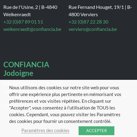
Rue de l'Usine, 2
|
B-4840
Rue Fernand Houget, 19/1
|
B-
Welkenraedt
4800 Verviers
+32 (0)87 89 01 51
+32 (0)87 22 28 30
welkenraedt@confiancia.be
verviers@confiancia.be
CONFIANCIA
Jodoigne
Rue de Piétrain, 7F
|
B-1370
Nous utilisons des cookies sur notre site web pour vous
Jodoigne
offrir une expérience plus pertinente en mémorisant vos
+32 (0)10 81 19 97
préférences et vos visites répétées. En cliquant sur
jodoigne@confiancia.be
"Accepter", vous consentez à l'utilisation de TOUS les
cookies. Cependant, vous pouvez visiter les Paramètres
des cookies pour fournir un consentement contrôlé.
Paramètres des cookies
ACCEPTER