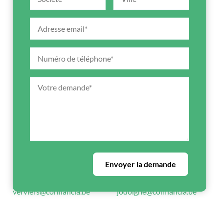
CONFIANCIA
CONFIANCIA
Verviers
Jodoigne
Rue Fernand Houget, 19/1
Rue de Piétrain, 7F
Alternative:
B-4800 Verviers
B-1370 Jodoigne
+32 (0)87 22 28 30
+32 (0)10 81 19 97
verviers@confiancia.be
jodoigne@confiancia.be