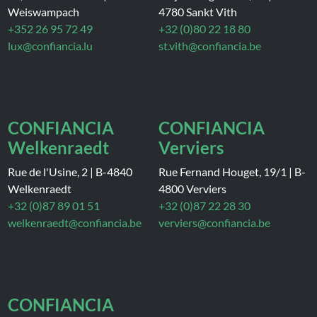
Weiswampach
4780 Sankt Vith
+352 26 95 72 49
+32 (0)80 22 18 80
lux@confiancia.lu
st.vith@confiancia.be
CONFIANCIA
CONFIANCIA
Welkenraedt
Verviers
Rue de l'Usine, 2
|
B-4840
Rue Fernand Houget, 19/1
|
B-
Welkenraedt
4800 Verviers
+32 (0)87 89 01 51
+32 (0)87 22 28 30
welkenraedt@confiancia.be
verviers@confiancia.be
CONFIANCIA