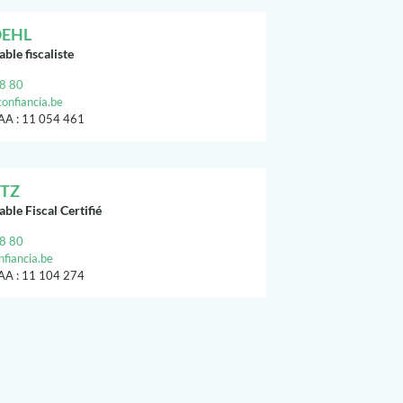
OEHL
le fiscaliste
8 80
onfiancia.be
TAA : 11 054 461
ÜTZ
le Fiscal Certifié
8 80
fiancia.be
TAA : 11 104 274