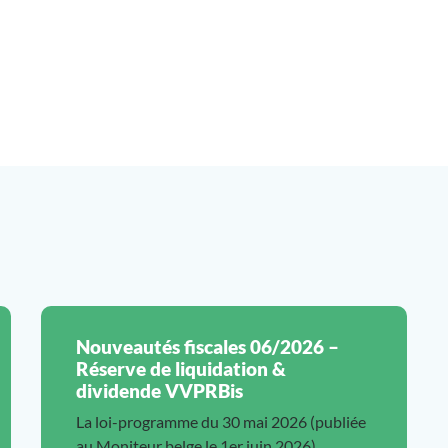
Nouveautés fiscales 06/2026 –
Réserve de liquidation &
dividende VVPRBis
La loi-programme du 30 mai 2026 (publiée
au Moniteur belge le 1er juin 2026)