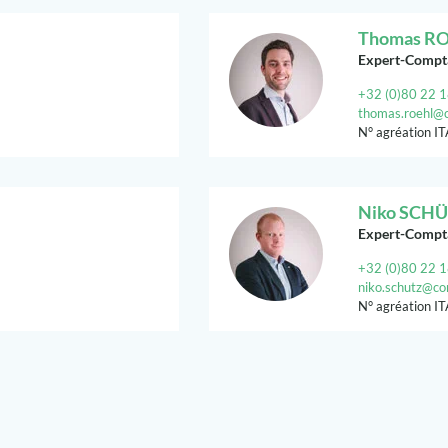
Thomas R
Expert-Comptab
+32 (0)80 22 1
thomas.roehl@c
N° agréation I
Niko SCH
Expert-Comptab
+32 (0)80 22 1
niko.schutz@con
N° agréation I