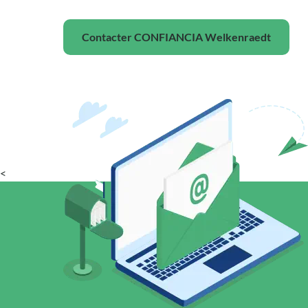
Contacter CONFIANCIA Welkenraedt
<