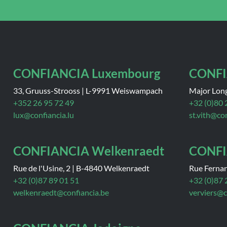
CONFIANCIA Luxembourg
CONFI
33, Gruuss-Strooss
|
L-9991 Weiswampach
Major Long
+352 26 95 72 49
+32 (0)80 
lux@confiancia.lu
st.vith@co
CONFIANCIA Welkenraedt
CONFI
Rue de l'Usine, 2
|
B-4840 Welkenraedt
Rue Ferna
+32 (0)87 89 01 51
+32 (0)87 
welkenraedt@confiancia.be
verviers@c