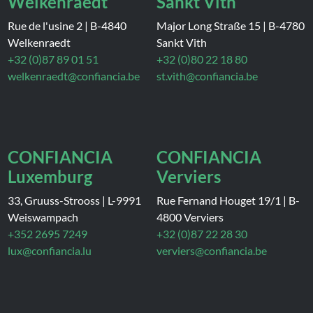
Welkenraedt
Sankt Vith
Rue de l'usine 2
|
B-4840
Major Long Straße 15
|
B-4780
Welkenraedt
Sankt Vith
+32 (0)87 89 01 51
+32 (0)80 22 18 80
welkenraedt@confiancia.be
st.vith@confiancia.be
CONFIANCIA
CONFIANCIA
Luxemburg
Verviers
33, Gruuss-Strooss
|
L-9991
Rue Fernand Houget 19/1
|
B-
Weiswampach
4800 Verviers
+352 2695 7249
+32 (0)87 22 28 30
lux@confiancia.lu
verviers@confiancia.be