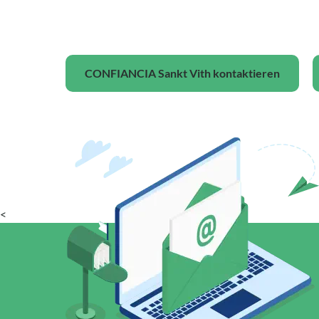
CONFIANCIA Sankt Vith kontaktieren
<