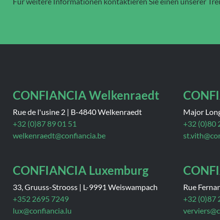
Für weitere Informationen kontaktieren Sie einen unserer Tr
CONFIANCIA Welkenraedt
CONFI
Rue de l'usine 2
|
B-4840 Welkenraedt
Major Lon
+32 (0)87 89 01 51
+32 (0)80 
welkenraedt@confiancia.be
st.vith@co
CONFIANCIA Luxemburg
CONFI
33, Gruuss-Strooss
|
L-9991 Weiswampach
Rue Ferna
+352 2695 7249
+32 (0)87 
lux@confiancia.lu
verviers@c