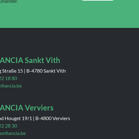
euhänder.
ANCIA Sankt Vith
g Straße 15
|
B-4780 Sankt Vith
22 18 80
nfiancia.be
ANCIA Verviers
nd Houget 19/1
|
B-4800 Verviers
22 28 30
onfiancia.be