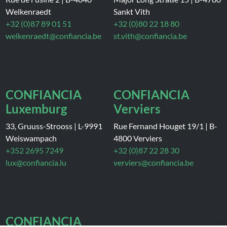
Welkenraedt
Sankt Vith
+32 (0)87 89 01 51
+32 (0)80 22 18 80
welkenraedt@confiancia.be
st.vith@confiancia.be
CONFIANCIA
CONFIANCIA
Luxemburg
Verviers
33, Gruuss-Strooss
|
L-9991
Rue Fernand Houget 19/1
|
B-
Weiswampach
4800 Verviers
+352 2695 7249
+32 (0)87 22 28 30
lux@confiancia.lu
verviers@confiancia.be
CONFIANCIA