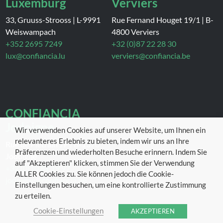
Luxemburg
Verviers
33, Gruuss-Strooss
|
L-9991
Rue Fernand Houget 19/1
|
B-
Weiswampach
4800 Verviers
+352 2695 7249
+32 (0)87 22 28 30
lux@confiancia.lu
verviers@confiancia.be
CONFIANCIA
Jodoigne
Wir verwenden Cookies auf unserer Website, um Ihnen ein
relevanteres Erlebnis zu bieten, indem wir uns an Ihre
Rue de Piétrain 7F
|
B-1370
Präferenzen und wiederholten Besuche erinnern. Indem Sie
Jodoigne
auf "Akzeptieren" klicken, stimmen Sie der Verwendung
+32 (0)10 81 19 97
ALLER Cookies zu. Sie können jedoch die Cookie-
jodoigne@confiancia.be
Einstellungen besuchen, um eine kontrollierte Zustimmung
zu erteilen.
Cookie-Einstellungen
AKZEPTIEREN