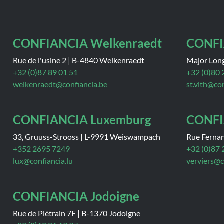
CONFIANCIA Welkenraedt
CONFI
Rue de l'usine 2
|
B-4840 Welkenraedt
Major Lon
+32 (0)87 89 01 51
+32 (0)80 
welkenraedt@confiancia.be
st.vith@co
CONFIANCIA Luxemburg
CONFI
33, Gruuss-Strooss
|
L-9991 Weiswampach
Rue Ferna
+352 2695 7249
+32 (0)87 
lux@confiancia.lu
verviers@c
CONFIANCIA Jodoigne
Rue de Piétrain 7F
|
B-1370 Jodoigne