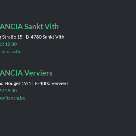
ANCIA Sankt Vith
g Straße 15
|
B-4780 Sankt Vith
22 18 80
nfiancia.be
ANCIA Verviers
nd Houget 19/1
|
B-4800 Verviers
22 28 30
onfiancia.be