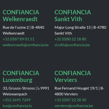
CONFIANCIA
CONFIANCIA
Welkenraedt
Sankt Vith
Rue de l'usine 2
|
B-4840
Major Long Straße 15
|
B-4780
Welkenraedt
Sankt Vith
+32 (0)87 89 01 51
+32 (0)80 22 18 80
welkenraedt@confiancia.be
st.vith@confiancia.be
CONFIANCIA
CONFIANCIA
Luxemburg
Verviers
33, Gruuss-Strooss
|
L-9991
Rue Fernand Houget 19/1
|
B-
Weiswampach
4800 Verviers
+352 2695 7249
+32 (0)87 22 28 30
lux@confiancia.lu
verviers@confiancia.be