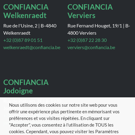
CONFIANCIA
CONFIANCIA
Welkenraedt
Verviers
Rue de l'Usine, 2
|
B-4840
Rue Fernand Houget, 19/1
|
B-
Welkenraedt
4800 Verviers
+32 (0)87 89 01 51
+32 (0)87 22 28 30
welkenraedt@confiancia.be
verviers@confiancia.be
CONFIANCIA
Jodoigne
Rue de Piétrain, 7F
|
B-1370
Nous utilisons des cookies sur notre site web pour vous
Jodoigne
offrir une expérience plus pertinente en mémorisant vos
+32 (0)10 81 19 97
préférences et vos visites répétées. En cliquant sur
jodoigne@confiancia.be
"Accepter", vous consentez à l'utilisation de TOUS les
cookies. Cependant, vous pouvez visiter les Paramètres