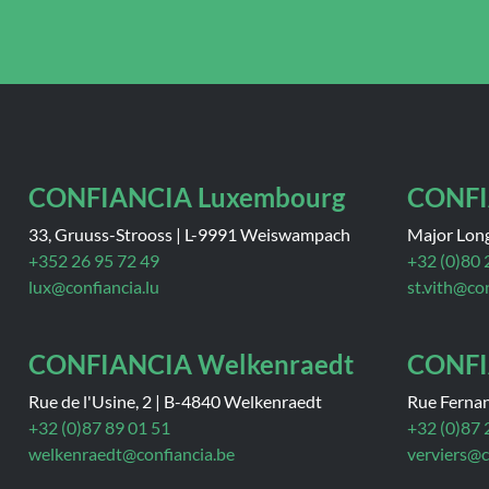
CONFIANCIA Luxembourg
CONFI
33, Gruuss-Strooss
|
L-9991 Weiswampach
Major Long
+352 26 95 72 49
+32 (0)80 
lux@confiancia.lu
st.vith@co
CONFIANCIA Welkenraedt
CONFI
Rue de l'Usine, 2
|
B-4840 Welkenraedt
Rue Ferna
+32 (0)87 89 01 51
+32 (0)87 
welkenraedt@confiancia.be
verviers@c