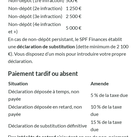
Non-dépôt (1re infraction)
500 €
Non-dépôt (2e infraction)
1 250 €
Non-dépôt (3e infraction)
2 500 €
Non-dépôt (4e infraction
5 000 €
et +)
En cas de non-dépôt persistant, le SPF Finances établit
une
déclaration de substitution
(dette minimum de 2 100
€). Vous disposez d’un mois pour introduire votre propre
déclaration.
Paiement tardif ou absent
Situation
Amende
Déclaration déposée à temps, non
5 % de la taxe due
payée
Déclaration déposée en retard, non
10 % de la taxe
payée
due
15 % de la taxe
Déclaration de substitution définitive
due
Des
intérêts de retard
s’ajoutent en cas de non-paiement