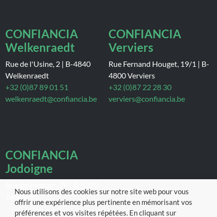
CONFIANCIA
CONFIANCIA
Welkenraedt
Verviers
Rue de l'Usine, 2
|
B-4840
Rue Fernand Houget, 19/1
|
B-
Welkenraedt
4800 Verviers
+32 (0)87 89 01 51
+32 (0)87 22 28 30
welkenraedt@confiancia.be
verviers@confiancia.be
CONFIANCIA
Jodoigne
Rue de Piétrain, 7F
|
B-1370
Nous utilisons des cookies sur notre site web pour vous
Jodoigne
offrir une expérience plus pertinente en mémorisant vos
+32 (0)10 81 19 97
préférences et vos visites répétées. En cliquant sur