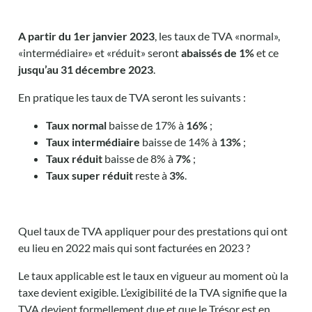
A partir du 1er janvier 2023
, les taux de TVA «normal»,
«intermédiaire» et «réduit» seront
abaissés de 1%
et ce
jusqu’au 31 décembre 2023
.
En pratique les taux de TVA seront les suivants :
Taux normal
baisse de 17% à
16%
;
Taux intermédiaire
baisse de 14% à
13%
;
Taux réduit
baisse de 8% à
7%
;
Taux super réduit
reste à
3%
.
Quel taux de TVA appliquer pour des prestations qui ont
eu lieu en 2022 mais qui sont facturées en 2023 ?
Le taux
applicable
est le taux
en vigueur
au
moment
où la
taxe
devient
exigible.
L’exigibilité de la TVA signifie que la
TVA devient formellement due et que le Trésor est en