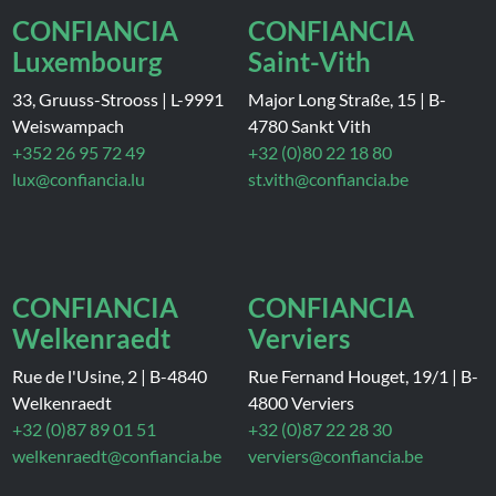
CONFIANCIA
CONFIANCIA
Luxembourg
Saint-Vith
33, Gruuss-Strooss
|
L-9991
Major Long Straße, 15
|
B-
Weiswampach
4780 Sankt Vith
+352 26 95 72 49
+32 (0)80 22 18 80
lux@confiancia.lu
st.vith@confiancia.be
CONFIANCIA
CONFIANCIA
Welkenraedt
Verviers
Rue de l'Usine, 2
|
B-4840
Rue Fernand Houget, 19/1
|
B-
Welkenraedt
4800 Verviers
+32 (0)87 89 01 51
+32 (0)87 22 28 30
welkenraedt@confiancia.be
verviers@confiancia.be