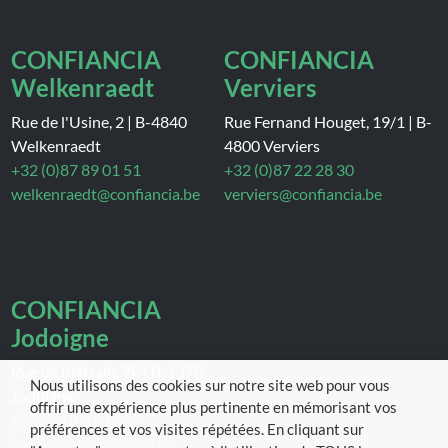
CONFIANCIA
CONFIANCIA
Welkenraedt
Verviers
Rue de l'Usine, 2
|
B-4840
Rue Fernand Houget, 19/1
|
B-
Welkenraedt
4800 Verviers
+32 (0)87 89 01 51
+32 (0)87 22 28 30
welkenraedt@confiancia.be
verviers@confiancia.be
CONFIANCIA
Jodoigne
Rue de Piétrain, 7F
|
B-1370
Nous utilisons des cookies sur notre site web pour vous
Jodoigne
offrir une expérience plus pertinente en mémorisant vos
+32 (0)10 81 19 97
préférences et vos visites répétées. En cliquant sur
jodoigne@confiancia.be