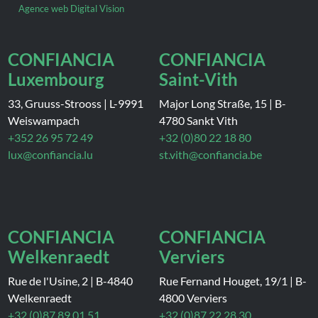
Agence web Digital Vision
CONFIANCIA
CONFIANCIA
Luxembourg
Saint-Vith
33, Gruuss-Strooss
|
L-9991
Major Long Straße, 15
|
B-
Weiswampach
4780 Sankt Vith
+352 26 95 72 49
+32 (0)80 22 18 80
lux@confiancia.lu
st.vith@confiancia.be
CONFIANCIA
CONFIANCIA
Welkenraedt
Verviers
Rue de l'Usine, 2
|
B-4840
Rue Fernand Houget, 19/1
|
B-
Welkenraedt
4800 Verviers
+32 (0)87 89 01 51
+32 (0)87 22 28 30