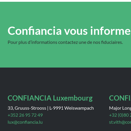
Confiancia vous informe
Pour plus d’informations contactez une de nos fiduciaires.
CONFIANCIA Luxembourg
CONFI
33, Gruuss-Strooss
|
L-9991 Weiswampach
Major Long
+352 26 95 72 49
+32 (0)80 
lux@confiancia.lu
st.vith@co