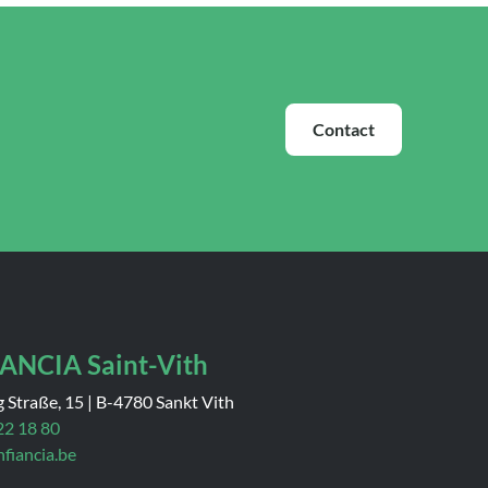
Contact
ANCIA Saint-Vith
 Straße, 15
|
B-4780 Sankt Vith
22 18 80
nfiancia.be